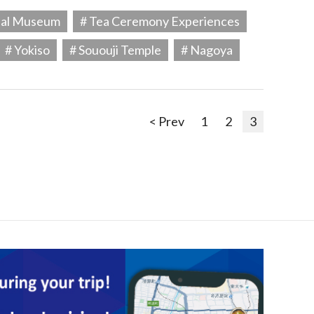
ial Museum
# Tea Ceremony Experiences
# Yokiso
# Sououji Temple
# Nagoya
< Prev
1
2
3