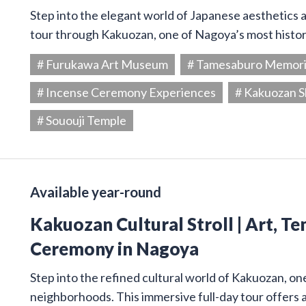
Step into the elegant world of Japanese aesthetics an
tour through Kakuozan, one of Nagoya’s most histori
# Furukawa Art Museum
# Tamesaburo Memor
# Incense Ceremony Experiences
# Kakuozan S
# Sououji Temple
Available year-round
Kakuozan Cultural Stroll | Art, T
Ceremony in Nagoya
Step into the refined cultural world of Kakuozan, on
neighborhoods. This immersive full-day tour offers 