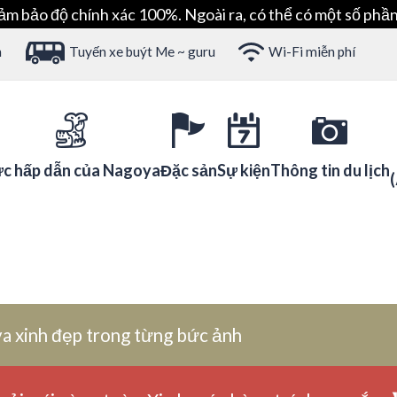
ảm bảo độ chính xác 100%. Ngoài ra, có thể có một số phần
h
Tuyến xe buýt Me ~ guru
Wi-Fi miễn phí
c hấp dẫn của Nagoya
Đặc sản
Sự kiện
Thông tin du lịch
a xinh đẹp trong từng bức ảnh