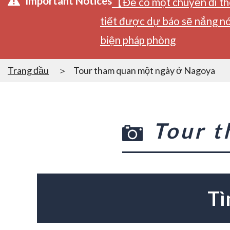
Important Notices
【Để có một chuyến đi tho
tiết được dự báo sẽ nắng nó
biện pháp phòng
Trang đầu
Tour tham quan một ngày ở Nagoya
Tour 
Tì