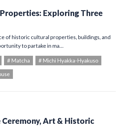
 Properties: Exploring Three
 of historic cultural properties, buildings, and
portunity to partake in ma…
# Matcha
# Michi Hyakka-Hyakuso
ouse
e Ceremony, Art & Historic