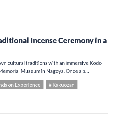
aditional Incense Ceremony in a
wn cultural traditions with an immersive Kodo
 Memorial Museum in Nagoya. Once a p…
nds on Experience
# Kakuozan