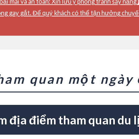
ải mái và an toàn: Xin lưu ý phòng tránh say nắng
ng gay gắt. Để quý khách có thể tận hưởng chuyến 
tham quan một ngày
m địa điểm tham quan du l