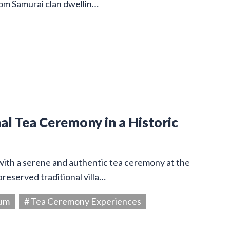
from Samurai clan dwellin…
l Tea Ceremony in a Historic
 with a serene and authentic tea ceremony at the
reserved traditional villa…
eum
# Tea Ceremony Experiences