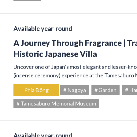
Available year-round
A Journey Through Fragrance | Tr
Historic Japanese Villa
Uncover one of Japan’s most elegant and lesser-kno
(incense ceremony) experience at the Tamesaburo
Phía Đông
# Nagoya
# Garden
# Ha
# Tamesaburo Memorial Museum
Available year-round