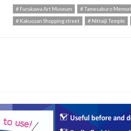
# Furukawa Art Museum
# Tamesaburo Memor
# Kakuozan Shopping street
# Nittaiji Temple