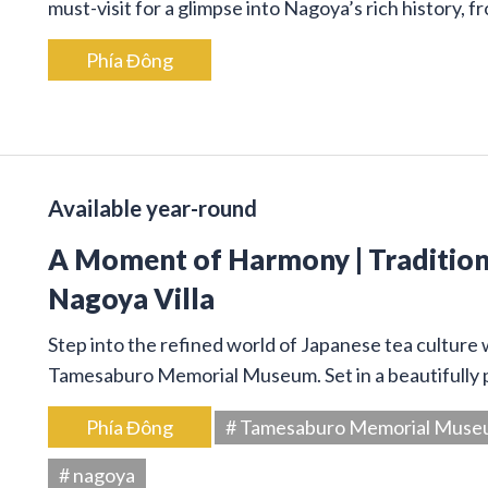
must-visit for a glimpse into Nagoya’s rich history, 
Phía Đông
Available year-round
A Moment of Harmony | Traditiona
Nagoya Villa
Step into the refined world of Japanese tea culture
Tamesaburo Memorial Museum. Set in a beautifully p
Phía Đông
# Tamesaburo Memorial Mus
# nagoya