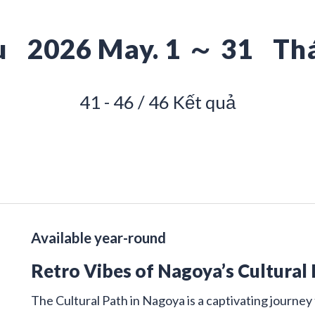
u
2026 May. 1 ～ 31
Th
41 - 46 / 46 Kết quả
Available year-round
Retro Vibes of Nagoya’s Cultural
The Cultural Path in Nagoya is a captivating journey 