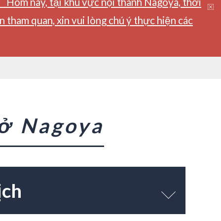
】Hôm nay, tại khu vực nội thành Nagoya, thời
tham quan, xin vui lòng chú ý thực hiện các
 ở Nagoya
ịch