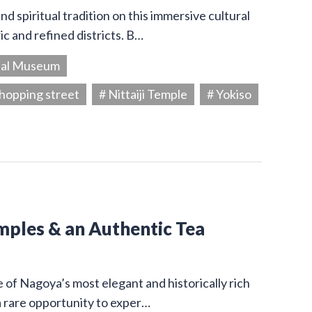
d spiritual tradition on this immersive cultural
c and refined districts. B…
ial Museum
hopping street
# Nittaiji Temple
# Yokiso
emples & an Authentic Tea
e of Nagoya’s most elegant and historically rich
a rare opportunity to exper…