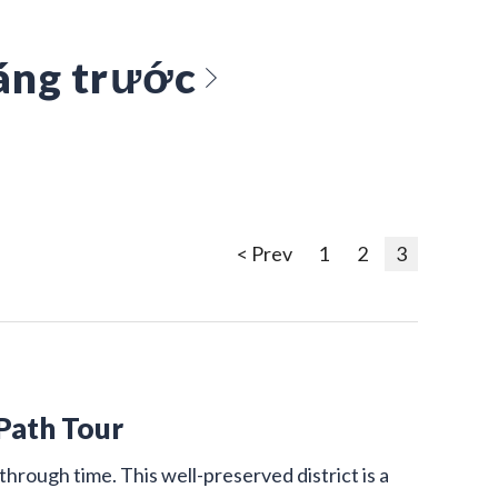
áng trước
< Prev
1
2
3
 Path Tour
through time. This well-preserved district is a