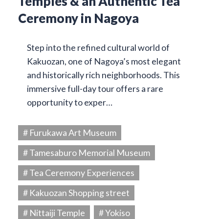
Temples & an Authentic Tea
Ceremony in Nagoya
Step into the refined cultural world of
Kakuozan, one of Nagoya’s most elegant
and historically rich neighborhoods. This
immersive full-day tour offers a rare
opportunity to exper…
# Furukawa Art Museum
# Tamesaburo Memorial Museum
# Tea Ceremony Experiences
# Kakuozan Shopping street
# Nittaiji Temple
# Yokiso