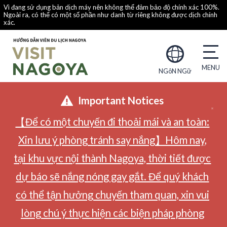
Vì đang sử dụng bản dịch máy nên không thể đảm bảo độ chính xác 100%.
Ngoài ra, có thể có một số phần như danh từ riêng không được dịch chính
xác.
NGôN NGữ
Important Notices
【Để có một chuyến đi thoải mái và an toàn:
Xin lưu ý phòng tránh say nắng】Hôm nay,
tại khu vực nội thành Nagoya, thời tiết được
dự báo sẽ nắng nóng gay gắt. Để quý khách
có thể tận hưởng chuyến tham quan, xin vui
lòng chú ý thực hiện các biện pháp phòng