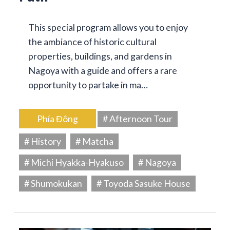
This special program allows you to enjoy
the ambiance of historic cultural
properties, buildings, and gardens in
Nagoya with a guide and offers a rare
opportunity to partake in ma…
Phía Đông
# Afternoon Tour
# History
# Matcha
# Michi Hyakka-Hyakuso
# Nagoya
# Shumokukan
# Toyoda Sasuke House