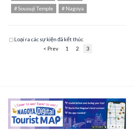
# Sououji Temple
# Nagoya
Loại ra các sự kiện đã kết thúc
< Prev
1
2
3