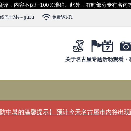
翻译，内容不保证100％准确。此外，有时部分专有名词
线巴士Me～guru
免费Wi-Fi
关于名古屋
专题
活动
观看・
防中暑的温馨提示】 预计今天名古屋市内将出