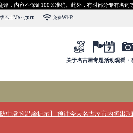
翻译，内容不保证100％准确。此外，有时部分专有名词
线巴士Me～guru
免费Wi-Fi
关于名古屋
专题
活动
观看・
防中暑的温馨提示】 预计今天名古屋市内将出