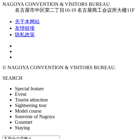
NAGOYA CONVENTION & VISITORS BUREAU
名古屋市中区荣二丁目10-19 名古屋商工会议所大楼11F
关于本网站
友情链接
隐私政策
© NAGOYA CONVENTION & VISITORS BUREAU.
SEARCH
Special feature
Event
Tourist attraction
Sightseeing tour
Model course
Souvenir of Nagoya
Gourmet
Staying