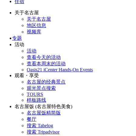
住宿
关于名古屋
关于名古屋
地区信息
视频库
专题
活动
活动
查看今天的活动
查看本周末的活动
Oasis21 iCenter Hands-On Events
观看・享受
名古屋的经典景点
观光景点搜索
TOURS
样板路线
名古屋饭 (名古屋特色美食)
名古屋饭精简版
餐厅
搜索 Tabelog
搜索 Tripadvisor