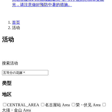
光，请注意做好预防中暑的措施。
首页
活动
活动
搜索活动
类型
地区
CENTRAL_AREA
名古屋站 Area
荣・伏见 Area
大须・金山 Area