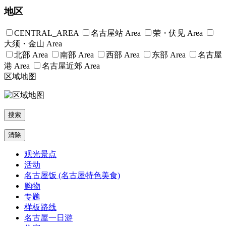
地区
CENTRAL_AREA
名古屋站 Area
荣・伏见 Area
大须・金山 Area
北部 Area
南部 Area
西部 Area
东部 Area
名古屋
港 Area
名古屋近郊 Area
区域地图
搜索
清除
观光景点
活动
名古屋饭 (名古屋特色美食)
购物
专题
样板路线
名古屋一日游