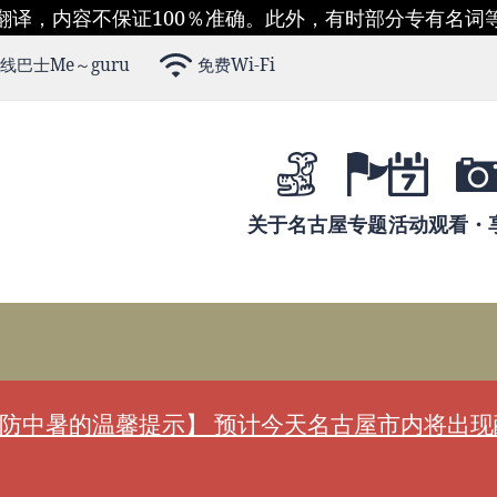
翻译，内容不保证100％准确。此外，有时部分专有名词
线巴士Me～guru
免费Wi-Fi
关于名古屋
专题
活动
观看・
防中暑的温馨提示】 预计今天名古屋市内将出