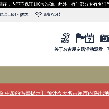
翻译，内容不保证100％准确。此外，有时部分专有名词
线巴士Me～guru
免费Wi-Fi
关于名古屋
专题
活动
观看・
防中暑的温馨提示】 预计今天名古屋市内将出