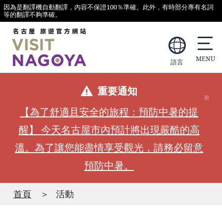
因為是翻譯機自動翻譯，內容不保證100％準確。此外，有時部分專有名詞
等的翻譯不夠準確。
語言
重要通知
【為了舒適且安全的旅程：預防中暑的提
醒】 今天名古屋市內預計將出現嚴酷的高
溫。為了讓您能盡情享受觀光，請務必留意
預防中暑。
首頁
活動