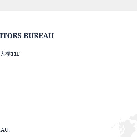
ITORS BUREAU
大樓11F
EAU.