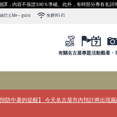
翻譯，內容不保證100％準確。此外，有時部分專有名詞
線巴士Me～guru
免費Wi-Fi
有關名古屋
專題
活動
觀看・
預防中暑的提醒】 今天名古屋市內預計將出現