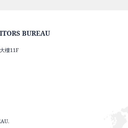
ITORS BUREAU
大樓11F
EAU.