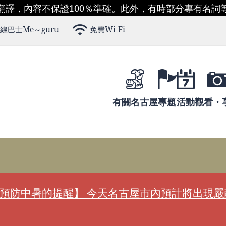
翻譯，內容不保證100％準確。此外，有時部分專有名詞
線巴士Me～guru
免費Wi-Fi
有關名古屋
專題
活動
觀看・
預防中暑的提醒】 今天名古屋市內預計將出現