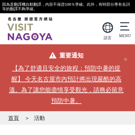
因為是翻譯機自動翻譯，內容不保證100％準確。此外，有時部分專有名詞
等的翻譯不夠準確。
語言
重要通知
【為了舒適且安全的旅程：預防中暑的提
醒】 今天名古屋市內預計將出現嚴酷的高
溫。為了讓您能盡情享受觀光，請務必留意
預防中暑。
首頁
活動