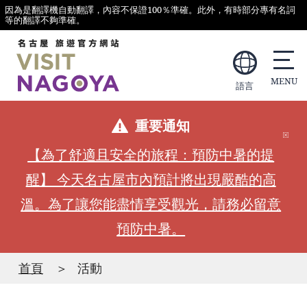
因為是翻譯機自動翻譯，內容不保證100％準確。此外，有時部分專有名詞
等的翻譯不夠準確。
語言
重要通知
【為了舒適且安全的旅程：預防中暑的提
醒】 今天名古屋市內預計將出現嚴酷的高
溫。為了讓您能盡情享受觀光，請務必留意
預防中暑。
首頁
活動