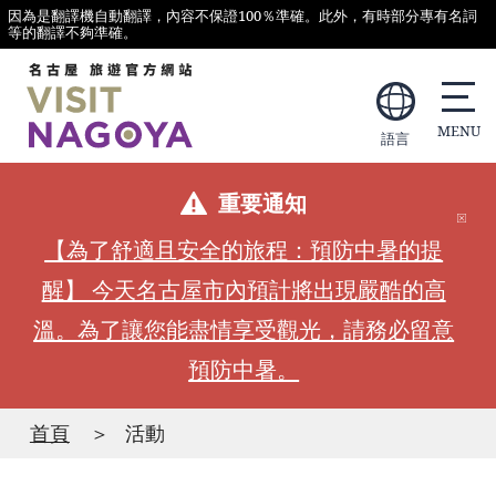
因為是翻譯機自動翻譯，內容不保證100％準確。此外，有時部分專有名詞
等的翻譯不夠準確。
語言
重要通知
【為了舒適且安全的旅程：預防中暑的提
醒】 今天名古屋市內預計將出現嚴酷的高
溫。為了讓您能盡情享受觀光，請務必留意
預防中暑。
首頁
活動