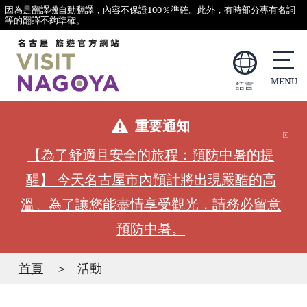
因為是翻譯機自動翻譯，內容不保證100％準確。此外，有時部分專有名詞
等的翻譯不夠準確。
語言
重要通知
【為了舒適且安全的旅程：預防中暑的提
醒】 今天名古屋市內預計將出現嚴酷的高
溫。為了讓您能盡情享受觀光，請務必留意
預防中暑。
首頁
活動