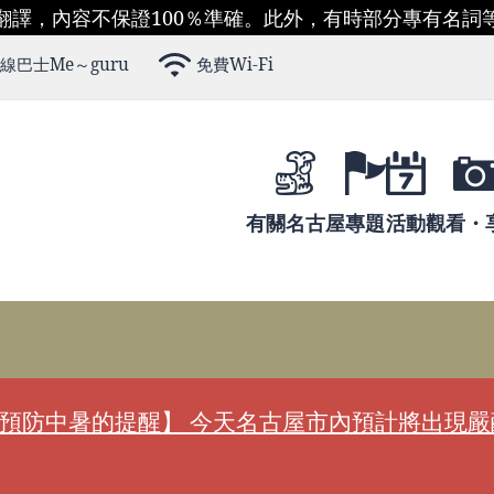
翻譯，內容不保證100％準確。此外，有時部分專有名詞
線巴士Me～guru
免費Wi-Fi
有關名古屋
專題
活動
觀看・
預防中暑的提醒】 今天名古屋市內預計將出現