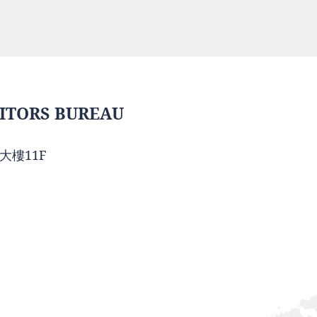
ITORS BUREAU
大樓11F