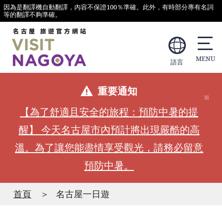
因為是翻譯機自動翻譯，內容不保證100％準確。此外，有時部分專有名詞
等的翻譯不夠準確。
語言
重要通知
【為了舒適且安全的旅程：預防中暑的提
醒】 今天名古屋市內預計將出現嚴酷的高
溫。為了讓您能盡情享受觀光，請務必留意
預防中暑。
首頁
名古屋一日遊