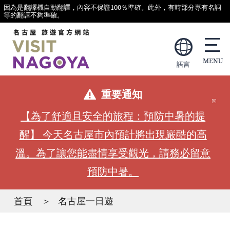
因為是翻譯機自動翻譯，內容不保證100％準確。此外，有時部分專有名詞
等的翻譯不夠準確。
語言
重要通知
【為了舒適且安全的旅程：預防中暑的提
醒】 今天名古屋市內預計將出現嚴酷的高
溫。為了讓您能盡情享受觀光，請務必留意
預防中暑。
首頁
名古屋一日遊