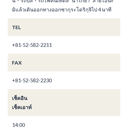
น・รถบัส・รถไฟคินเท็ตสึ "นาโกย่า" สายโอนะ
มิแล้วเดินออกทางออกซากุระโดริกุจิไป 4 นาที
TEL
+81-52-582-2211
FAX
+81-52-582-2230
เช็คอิน
เช็คเอาท์
14:00