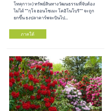
โทคุกาวะ) ทรัพย์สินทางวัฒนธรรมที่จับต้อง
ไม่ได้ ""กุโจ ฮอนโซเมะ โคอิโนโบริ"" จะถูก
ยกขึ้น ธงปลาคาร์พจะบินไป...
ภาคใต้