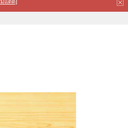
ลมแดด]