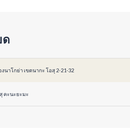
ยด
ืองนาโกย่า เขตนากะ โอสุ 2-21-32
สุ คะนะยะมะ