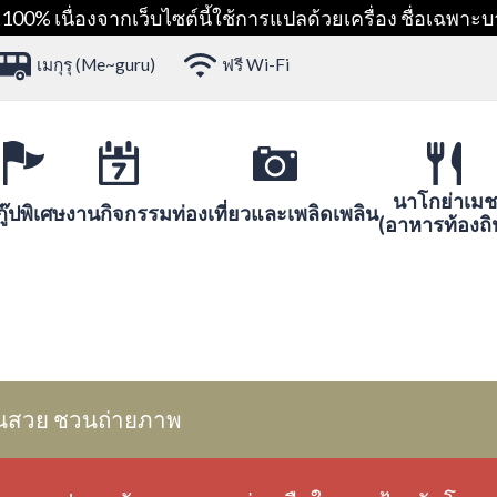
00% เนื่องจากเว็บไซต์นี้ใช้การแปลด้วยเครื่อง ชื่อเฉพาะบ
เมกุรุ (Me~guru)
ฟรี Wi-Fi
นาโกย่าเมช
ู๊ปพิเศษ
งานกิจกรรม
ท่องเที่ยวและเพลิดเพลิน
(อาหารท้องถิ
นสวย ชวนถ่ายภาพ