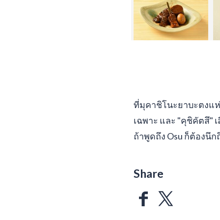
ที่มุคาชิโนะยาบะตงแห่
เฉพาะ และ "คุชิคัตสึ" เ
ถ้าพูดถึง Osu ก็ต้องนึ
Share