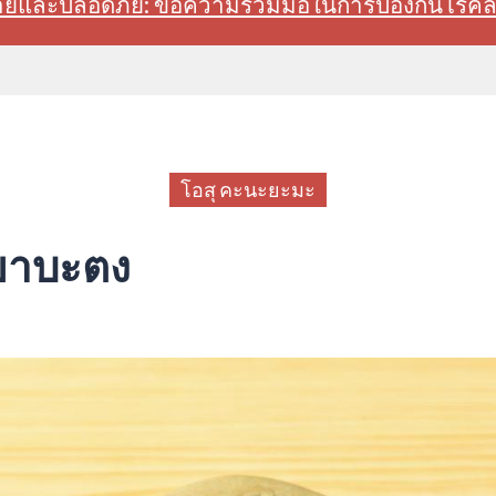
สบายและปลอดภัย: ขอความร่วมมือในการป้องกันโรค
โอสุ คะนะยะมะ
 ยาบะตง