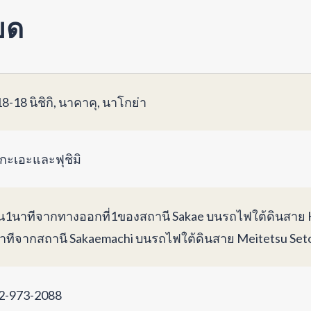
ยด
8-18 นิชิกิ, นาคาคุ, นาโกย่า
กะเอะและฟุชิมิ
ิน1นาทีจากทางออกที่1ของสถานี Sakae บนรถไฟใต้ดินสาย H
าทีจากสถานี Sakaemachi บนรถไฟใต้ดินสาย Meitetsu Set
2-973-2088