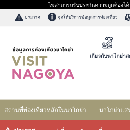
ไม่สามารถรับประกันความถูกต้องได้ 1
ประกาศ
จุดให้บริการข้อมูลการท่องเที่ยว
เกี่ยวกับนาโกย่า
สก
สถานที่ท่องเที่ยวหลักในนาโกย่า
นาโกย่าแส