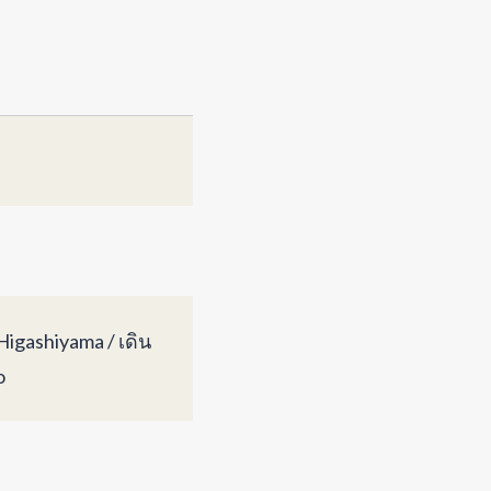
igashiyama / เดิน
o