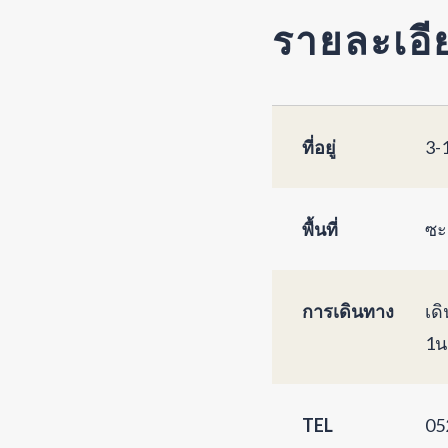
รายละเอี
ที่อยู่
3-1
พื้นที่
ซะ
การเดินทาง
เด
1น
TEL
05