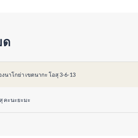
ยด
ืองนาโกย่า เขตนากะ โอสุ 3-6-13
สุ คะนะยะมะ