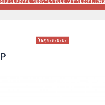
สบายและปลอดภัย: ขอความร่วมมือในการป้องกันโรค
โอสุ คะนะยะมะ
OP