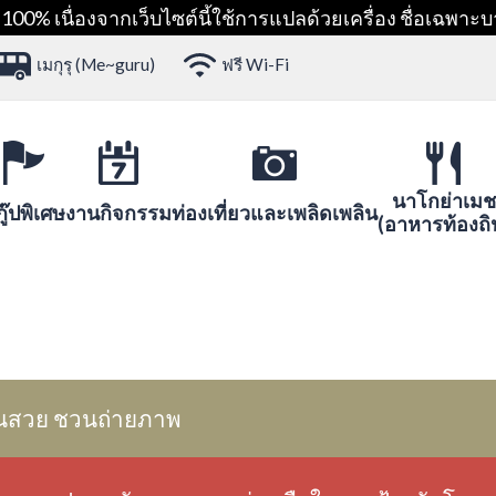
00% เนื่องจากเว็บไซต์นี้ใช้การแปลด้วยเครื่อง ชื่อเฉพาะบ
เมกุรุ (Me~guru)
ฟรี Wi-Fi
นาโกย่าเมช
ู๊ปพิเศษ
งานกิจกรรม
ท่องเที่ยวและเพลิดเพลิน
(อาหารท้องถิ
นสวย ชวนถ่ายภาพ