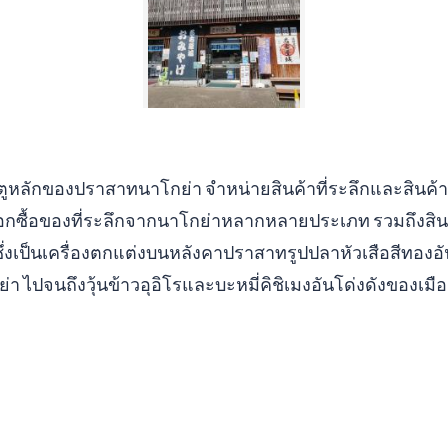
ะตูหลักของปราสาทนาโกย่า จำหน่ายสินค้าที่ระลึกและสินค้
กซื้อของที่ระลึกจากนาโกย่าหลากหลายประเภท รวมถึงสินค้าท
 ซึ่งเป็นเครื่องตกแต่งบนหลังคาปราสาทรูปปลาหัวเสือสีทองอัน
า ไปจนถึงวุ้นข้าวอุอิโรและบะหมี่คิชิเมงอันโด่งดังของเมือ