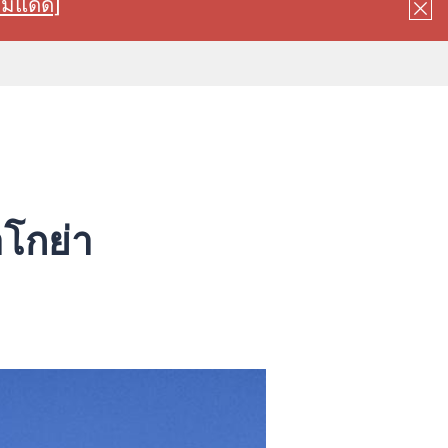
ลมแดด]
โกย่า