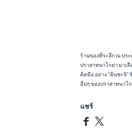
ร้านของที่ระลึก ณ ปร
ปราสาทนาโกย่า มาเลือ
ติดมือ อย่าง "คินชะจิ"
อื่นๆ ของปราสาทนาโกย่
แชร์