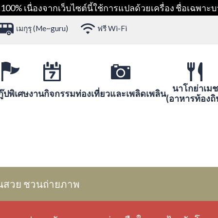
00% เนื่องจากเว็บไซต์นี้ใช้การแปลด้วยเครื่อง ชื่อเฉพาะบ
เมกุรุ (Me~guru)
ฟรี Wi-Fi
นาโกย่าเมช
ู๊ปพิเศษ
งานกิจกรรม
ท่องเที่ยวและเพลิดเพลิน
(อาหารท้องถิ
นสวย ชวนถ่ายภาพ