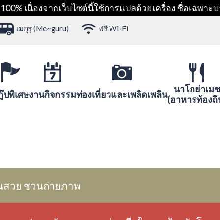
00% เนื่องจากเว็บไซต์นี้ใช้การแปลด้วยเครื่อง ชื่อเฉพาะบ
เมกุรุ (Me~guru)
ฟรี Wi-Fi
นาโกย่าเมช
ู๊ปพิเศษ
งานกิจกรรม
ท่องเที่ยวและเพลิดเพลิน
(อาหารท้องถิ
นสวย ชวนถ่ายภาพ