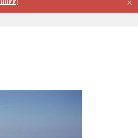
ลมแดด]