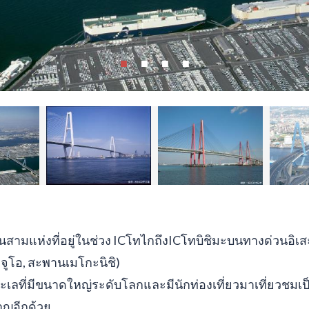
ามแห่งที่อยู่ในช่วง ICโทไกถึงICโทบิชิมะบนทางด่วนอิเสะว
จูโอ, สะพานเมโกะนิชิ)
ลที่มีขนาดใหญ่ระดับโลกและมีนักท่องเที่ยวมาเที่ยวชมเ
าญอีกด้วย