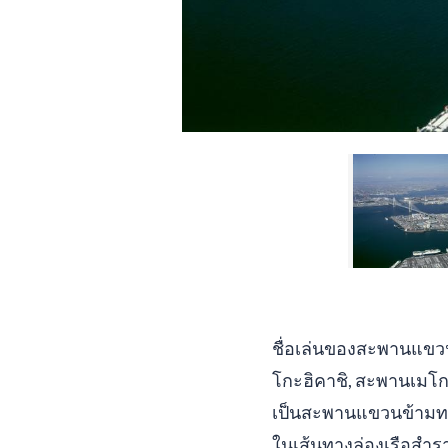
ชื่อเล่นของสะพานแขวนส
โกะฮิคาชิ, สะพานเมโก
เป็นสะพานแขวนข้ามทะเ
ในเส้นทางล่องเรือสำร