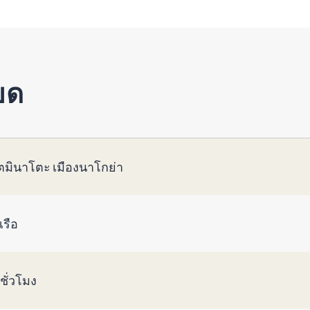
ยด
ตมินาโตะ เมืองนาโกย่า
เรือ
ชั่วโมง