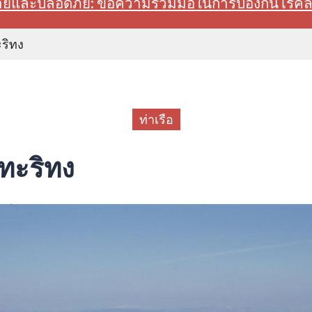
สบายและปลอดภัย: ขอความร่วมมือในการป้องกันโรค
ะริทง
ท่าเรือ
โทะริทง