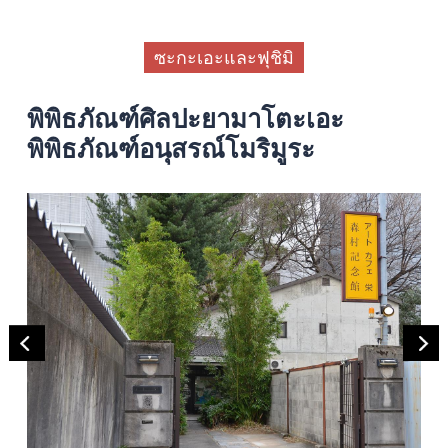
ซะกะเอะและฟุชิมิ
พิพิธภัณฑ์ศิลปะยามาโตะเอะ
พิพิธภัณฑ์อนุสรณ์โมริมูระ