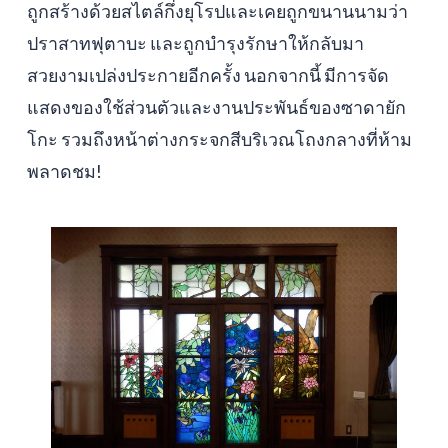
ถูกสร้างด้วยสไตล์กึ่งยุโรปและเคยถูกขนานนามว่า
ปราสาทฟุตาบะ และถูกบำรุงรักษาให้กลับมา
สวยงามเปล่งประกายอีกครั้ง นอกจากนี้ มีการจัด
แสดงของใช้ส่วนตัวและงานประพันธ์ของซาดายัก
โกะ รวมถึงหน้าต่างกระจกสีบริเวณโถงกลางที่ห้าม
พลาดชม!