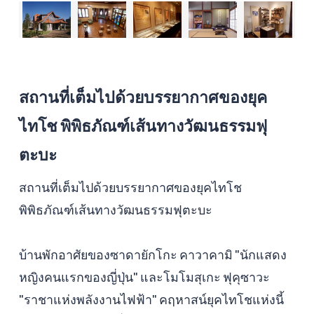
สถานที่เต็มไปด้วยบรรยากาศของยุค
ไทโช พิพิธภัณฑ์เส้นทางวัฒนธรรมฟุ
ตะบะ
สถานที่เต็มไปด้วยบรรยากาศของยุคไทโช
พิพิธภัณฑ์เส้นทางวัฒนธรรมฟุตะบะ
บ้านพักอาศัยของซาดายักโกะ คาวาคามิ "นักแสดง
หญิงคนแรกของญี่ปุ่น" และโมโมสุเกะ ฟุคุซาวะ
"ราชาแห่งพลังงานไฟฟ้า" คฤหาสน์ยุคไทโชแห่งนี้