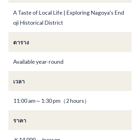
A Taste of Local Life | Exploring Nagoya’s End
oji Historical District
ตาราง
Available year-round
เวลา
11:00 am～1:30 pm（2 hours）
ราคา
￥14,000～/person