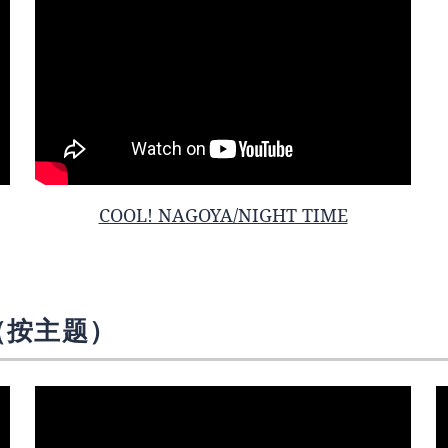
COOL! NAGOYA/NIGHT TIME
A（按主题）