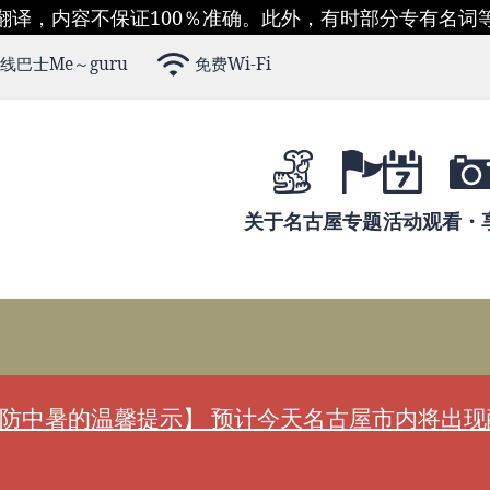
翻译，内容不保证100％准确。此外，有时部分专有名词
线巴士Me～guru
免费Wi-Fi
关于名古屋
专题
活动
观看・
防中暑的温馨提示】 预计今天名古屋市内将出