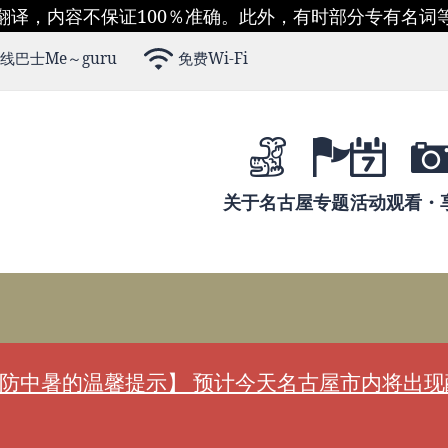
翻译，内容不保证100％准确。此外，有时部分专有名词
线巴士Me～guru
免费Wi-Fi
关于名古屋
专题
活动
观看・
防中暑的温馨提示】 预计今天名古屋市内将出