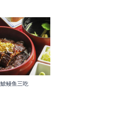
金鯱鳗鱼三吃