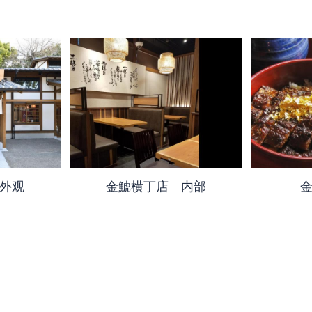
外观
金鯱横丁店 内部