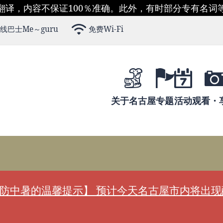
翻译，内容不保证100％准确。此外，有时部分专有名词
线巴士Me～guru
免费Wi-Fi
关于名古屋
专题
活动
观看・
防中暑的温馨提示】 预计今天名古屋市内将出