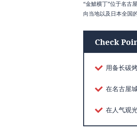
“金鯱横丁”位于名古
向当地以及日本全国
Check Poin
用备长碳
在名古屋
在人气观