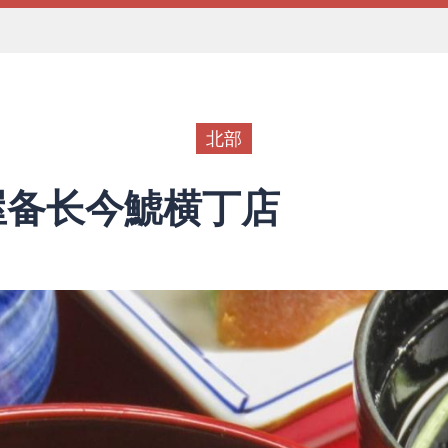
北部
屋备长今鯱横丁店