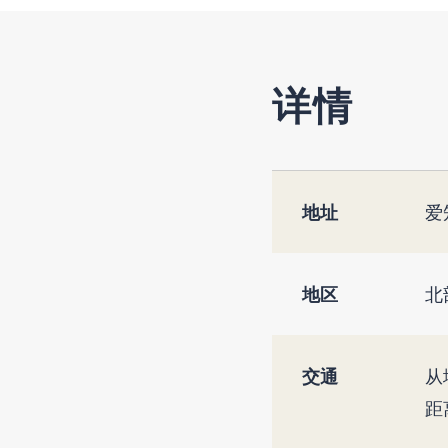
详情
地址
爱
地区
北
交通
从
距