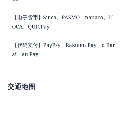
【电子货币】Suica、PASMO、nanaco、IC
OCA、QUICPay
【代码支付】PayPsy、Rakuten Pay、d Bar
ai、au Pay
交通地图