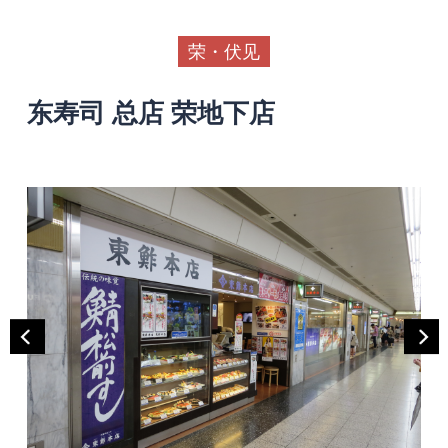
荣・伏见
东寿司 总店 荣地下店