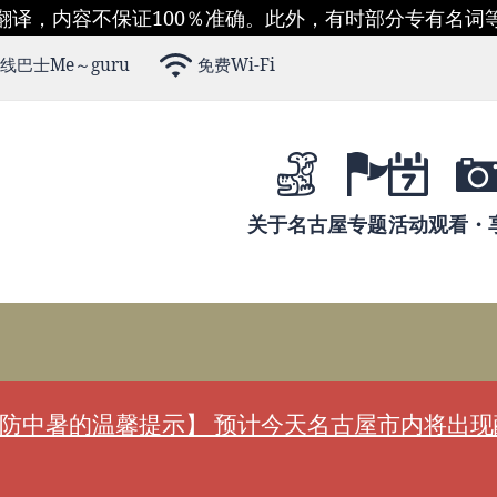
翻译，内容不保证100％准确。此外，有时部分专有名词
线巴士Me～guru
免费Wi-Fi
关于名古屋
专题
活动
观看・
防中暑的温馨提示】 预计今天名古屋市内将出