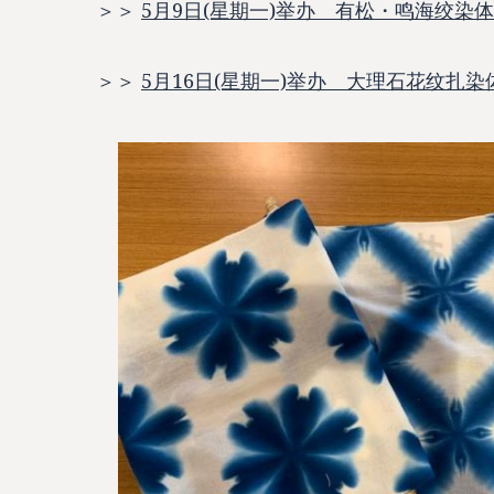
＞＞
5月9日(星期一)举办 有松・鸣海绞染
＞＞
5月16日(星期一)举办 大理石花纹扎染