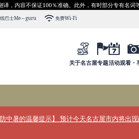
翻译，内容不保证100％准确。此外，有时部分专有名词
线巴士Me～guru
免费Wi-Fi
关于名古屋
专题
活动
观看・
防中暑的温馨提示】 预计今天名古屋市内将出