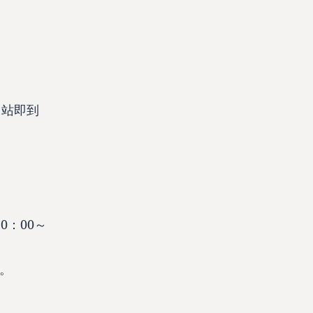
出站即到
0：00～
。