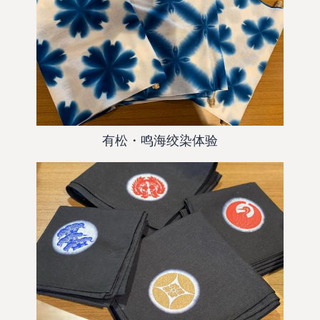
有松・鸣海绞染体验