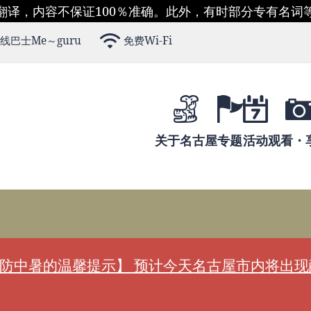
翻译，内容不保证100％准确。此外，有时部分专有名词
线巴士Me～guru
免费Wi-Fi
关于名古屋
专题
活动
观看・
防中暑的温馨提示】 预计今天名古屋市内将出