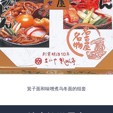
箕子面和味噌煮乌冬面的组套