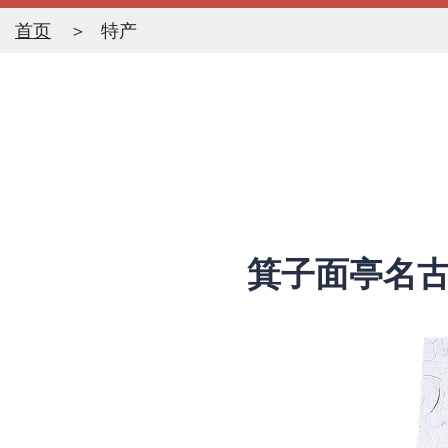
首页
特产
箕子面亭名