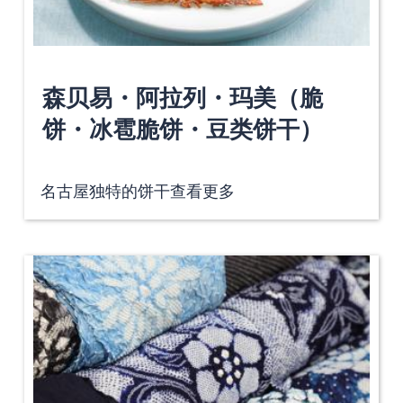
森贝易・阿拉列・玛美（脆
饼・冰雹脆饼・豆类饼干）
名古屋独特的饼干
查看更多