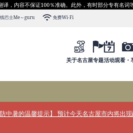
翻译，内容不保证100％准确。此外，有时部分专有名词
线巴士Me～guru
免费Wi-Fi
关于名古屋
专题
活动
观看・
防中暑的温馨提示】 预计今天名古屋市内将出