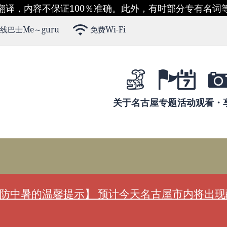
翻译，内容不保证100％准确。此外，有时部分专有名词
线巴士Me～guru
免费Wi-Fi
关于名古屋
专题
活动
观看・
防中暑的温馨提示】 预计今天名古屋市内将出