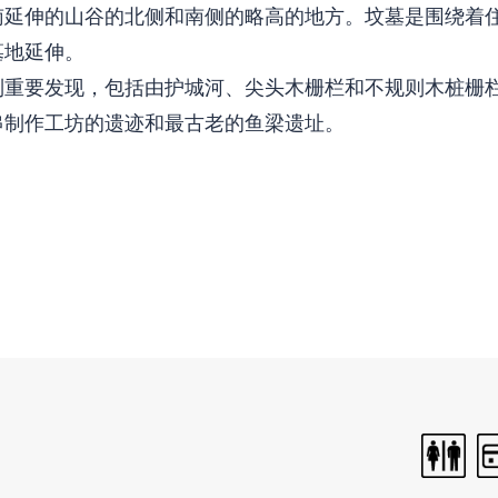
南延伸的山谷的北侧和南侧的略高的地方。坟墓是围绕着
墓地延伸。
列重要发现，包括由护城河、尖头木栅栏和不规则木桩栅
串制作工坊的遗迹和最古老的鱼梁遗址。