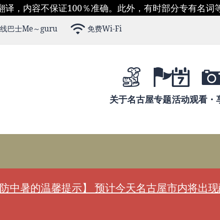
翻译，内容不保证100％准确。此外，有时部分专有名词
线巴士Me～guru
免费Wi-Fi
关于名古屋
专题
活动
观看・
防中暑的温馨提示】 预计今天名古屋市内将出