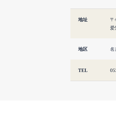
地址
〒4
爱
地区
名
TEL
05