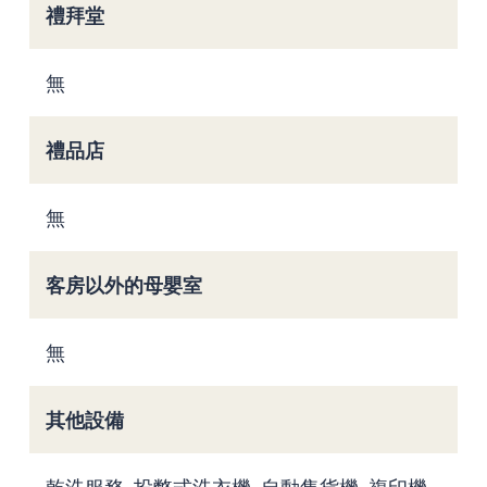
禮拜堂
無
禮品店
無
客房以外的母嬰室
無
其他設備
乾洗服務, 投幣式洗衣機, 自動售貨機, 複印機,