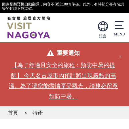
因為是翻譯機自動翻譯，內容不保證100％準確。此外，有時部分專有名詞
等的翻譯不夠準確。
語言
重要通知
【為了舒適且安全的旅程：預防中暑的提
醒】 今天名古屋市內預計將出現嚴酷的高
溫。為了讓您能盡情享受觀光，請務必留意
預防中暑。
首頁
特產