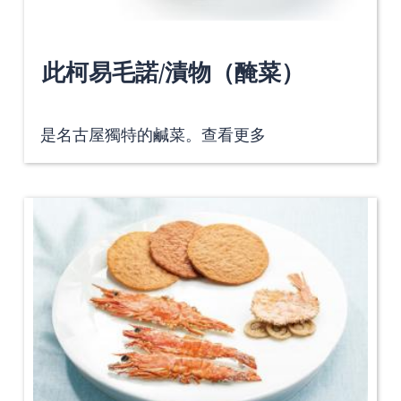
此柯易毛諾/漬物（醃菜）
是名古屋獨特的鹹菜。
查看更多