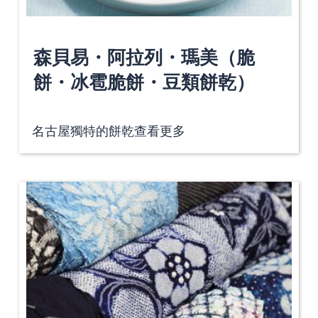
森貝易・阿拉列・瑪美（脆
餅・冰雹脆餅・豆類餅乾）
名古屋獨特的餅乾
查看更多