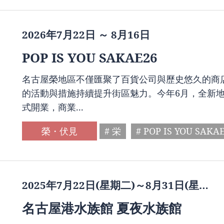
2026年7月22日 ～ 8月16日
POP IS YOU SAKAE26
名古屋榮地區不僅匯聚了百貨公司與歷史悠久的商
的活動與措施持續提升街區魅力。今年6月，全新地標「TH
式開業，商業...
榮・伏見
# 栄
# POP IS YOU SAKA
2025年7月22日(星期二)～8月31日(星…
名古屋港水族館 夏夜水族館