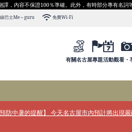
翻譯，內容不保證100％準確。此外，有時部分專有名詞
線巴士Me～guru
免費Wi-Fi
有關名古屋
專題
活動
觀看・
預防中暑的提醒】 今天名古屋市內預計將出現