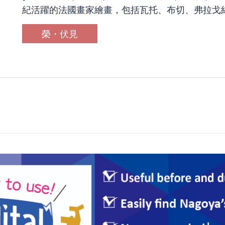
紀活躍的法國畫家繪畫，包括瓦托、布切、弗拉戈納
榮・伏見