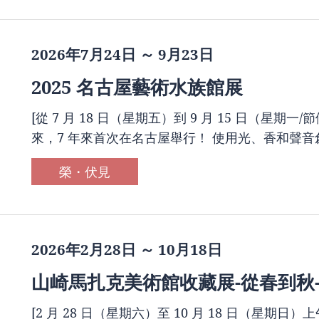
2026年7月24日 ～ 9月23日
2025 名古屋藝術水族館展
[從 7 月 18 日（星期五）到 9 月 15 日（星期一/節假日
來，7 年來首次在名古屋舉行！ 使用光、香和聲音
榮・伏見
2026年2月28日 ～ 10月18日
山崎馬扎克美術館收藏展-從春到秋
[2 月 28 日（星期六）至 10 月 18 日（星期日）上午 