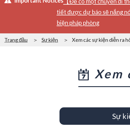
Important Notices
【Để có một chuyến đi tho
tiết được dự báo sẽ nắng nó
biện pháp phòng
Trang đầu
Sự kiện
Xem các sự kiện diễn ra 
Xem c
Sự ki