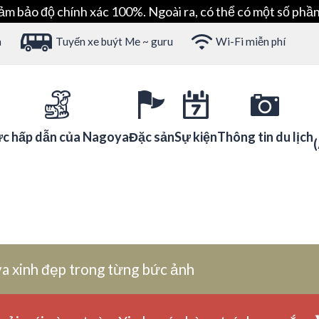
ảm bảo độ chính xác 100%. Ngoài ra, có thể có một số phần
h
Tuyến xe buýt Me ~ guru
Wi-Fi miễn phí
c hấp dẫn của Nagoya
Đặc sản
Sự kiện
Thông tin du lịch
a xinh đẹp trong từng bức ảnh