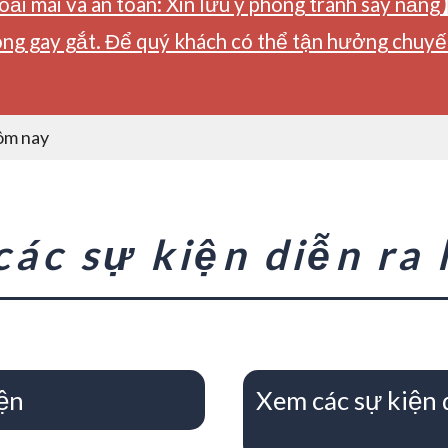
ải mái và an toàn: Xin lưu ý phòng tránh say nắng
ng gay gắt. Để quý khách có thể tận hưởng chuyến 
hôm nay
ác sự kiện diễn ra
ện
Xem các sự kiện 