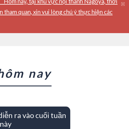
】Hôm nay, tại khu vực nội thành Nagoya, thời
tham quan, xin vui lòng chú ý thực hiện các
 hôm nay
diễn ra vào cuối tuần
này