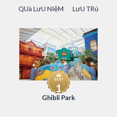
QUà LưU NIệM
LưU TRú
1
Ghibli Park