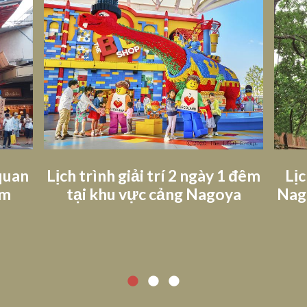
 quan
Lịch trình giải trí 2 ngày 1 đêm
Lịc
âm
tại khu vực cảng Nagoya
Nago