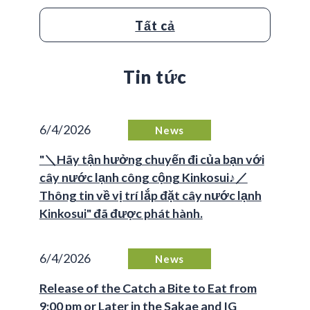
Tất cả
Tin tức
6/4/2026
News
"＼Hãy tận hưởng chuyến đi của bạn với
cây nước lạnh công cộng Kinkosui♪／
Thông tin về vị trí lắp đặt cây nước lạnh
Kinkosui" đã được phát hành.
6/4/2026
News
Release of the Catch a Bite to Eat from
9:00 pm or Later in the Sakae and IG