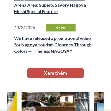
Arena Area: Superb, Savory Nagoya
Meshi Special Feature
11/3/2026
News
We have released a promotional video
for Nagoya tourism, "Journey Through
Colors — Timeless NAGOYA."
Xem thêm