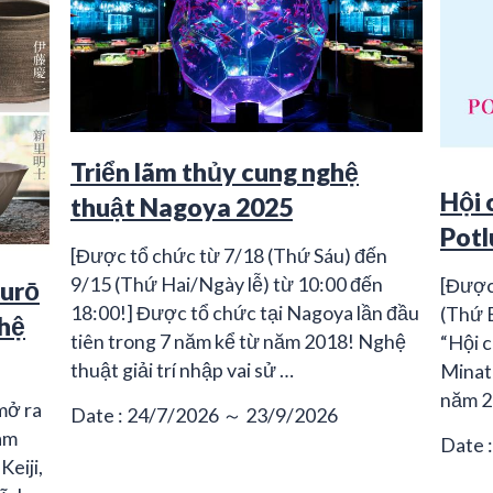
Triển lãm thủy cung nghệ
Hội 
thuật Nagoya 2025
Potl
[Được tổ chức từ 7/18 (Thứ Sáu) đến
9/15 (Thứ Hai/Ngày lễ) từ 10:00 đến
[Được
burō
18:00!] Được tổ chức tại Nagoya lần đầu
(Thứ 
ghệ
tiên trong 7 năm kể từ năm 2018! Nghệ
“Hội c
thuật giải trí nhập vai sử …
Minat
năm 2
mở ra
Date : 24/7/2026 ～ 23/9/2026
àm
Date 
Keiji,