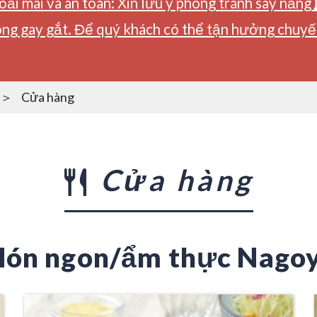
ải mái và an toàn: Xin lưu ý phòng tránh say nắng
ng gay gắt. Để quý khách có thể tận hưởng chuyến 
Cửa hàng
Cửa hàng
ón ngon/ẩm thực Nago