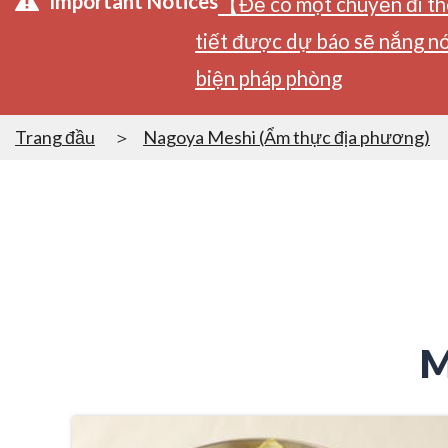
Important Notices
【Để có một chuyến đi tho
tiết được dự báo sẽ nắng nó
biện pháp phòng
Trang đầu
Nagoya Meshi (Ẩm thực địa phương)
M