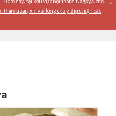
】Hôm nay, tại khu vực nội thành Nagoya, thời
tham quan, xin vui lòng chú ý thực hiện các
ya