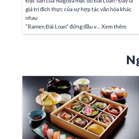
Đặc sản của Nagoya mặc dù Đài Loan? Đây là
giá trị đích thực của sự hợp tác văn hóa khác
nhau
"Ramen Đài Loan" đứng đầu v…
Xem thêm
N