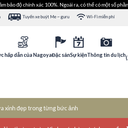
ảm bảo độ chính xác 100%. Ngoài ra, có thể có một số phần
h
Tuyến xe buýt Me ~ guru
Wi-Fi miễn phí
c hấp dẫn của Nagoya
Đặc sản
Sự kiện
Thông tin du lịch
a xinh đẹp trong từng bức ảnh