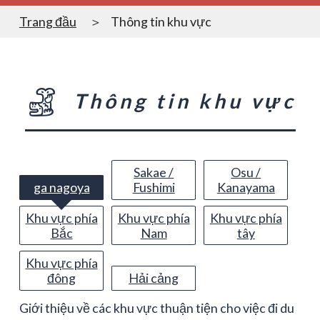
Trang đầu
Thông tin khu vực
Thông tin khu vực
Sakae /
Osu /
ga nagoya
Fushimi
Kanayama
Khu vực phía
Khu vực phía
Khu vực phía
Bắc
Nam
tây
Khu vực phía
đông
Hải cảng
Giới thiệu về các khu vực thuận tiện cho việc đi du