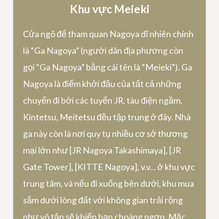
Khu vực Meieki
Cửa ngõ để tham quan Nagoya dĩ nhiên chính
là “Ga Nagoya” (người dân địa phương còn
gọi “Ga Nagoya” bằng cái tên là “Meieki”). Ga
Nagoya là điểm khởi đầu của tất cả những
chuyến đi bởi các tuyến JR, tàu điện ngầm,
Kintetsu, Meitetsu đều tập trung ở đây. Nhà
ga này còn là nơi quy tụ nhiều cơ sở thương
mại lớn như [JR Nagoya Takashimaya], [JR
Gate Tower], [KITTE Nagoya], v.v... ở khu vực
trung tâm, và nếu đi xuống bên dưới, khu mua
sắm dưới lòng đất với không gian trải rộng
như vô tận sẽ khiến bạn choáng ngợp. Mặc