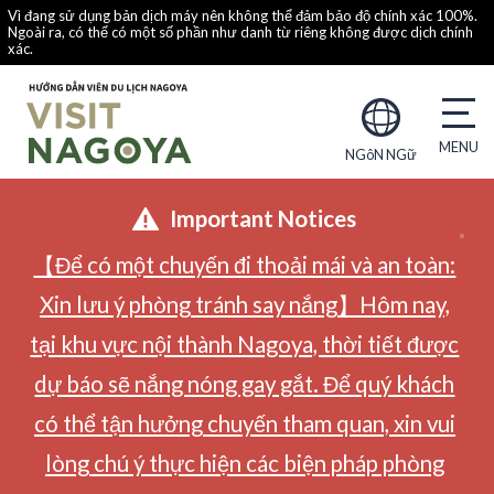
Vì đang sử dụng bản dịch máy nên không thể đảm bảo độ chính xác 100%.
Ngoài ra, có thể có một số phần như danh từ riêng không được dịch chính
xác.
NGôN NGữ
Important Notices
【Để có một chuyến đi thoải mái và an toàn:
Xin lưu ý phòng tránh say nắng】Hôm nay,
tại khu vực nội thành Nagoya, thời tiết được
dự báo sẽ nắng nóng gay gắt. Để quý khách
có thể tận hưởng chuyến tham quan, xin vui
lòng chú ý thực hiện các biện pháp phòng