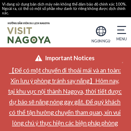
Vì đang sử dụng bản dịch máy nên không thể đảm bảo độ chính xác 100%.
Ngoài ra, có thể có một số phần như danh từ riêng không được dịch chính
xác.
NGôN NGữ
Important Notices
【Để có một chuyến đi thoải mái và an toàn:
Xin lưu ý phòng tránh say nắng】Hôm nay,
tại khu vực nội thành Nagoya, thời tiết được
dự báo sẽ nắng nóng gay gắt. Để quý khách
có thể tận hưởng chuyến tham quan, xin vui
lòng chú ý thực hiện các biện pháp phòng