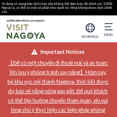
Vì đang sử dụng bản dịch máy nên không thể đảm bảo độ chính xác 100%.
Ngoài ra, có thể có một số phần như danh từ riêng không được dịch chính
xác.
NGôN NGữ
Important Notices
【Để có một chuyến đi thoải mái và an toàn:
Xin lưu ý phòng tránh say nắng】Hôm nay,
tại khu vực nội thành Nagoya, thời tiết được
dự báo sẽ nắng nóng gay gắt. Để quý khách
có thể tận hưởng chuyến tham quan, xin vui
lòng chú ý thực hiện các biện pháp phòng