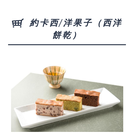
約卡西/洋果子（西洋
餅乾）