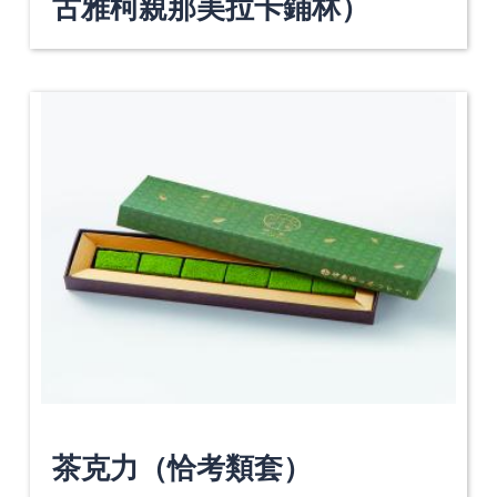
古雅柯親那美拉卡鋪林）
茶克力（恰考類套）