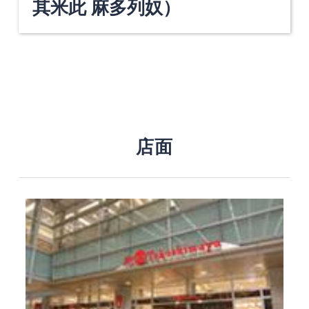
其米此 麻多列奴）
店面